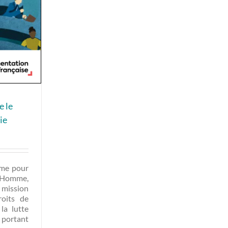
e le
ie
yme pour
l’Homme,
 mission
roits de
la lutte
, portant