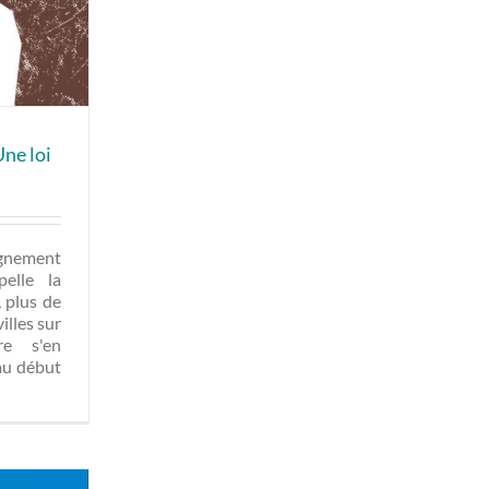
Une loi
ignement
elle la
 plus de
illes sur
re s'en
au début