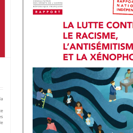
la
e.
ce
es
le