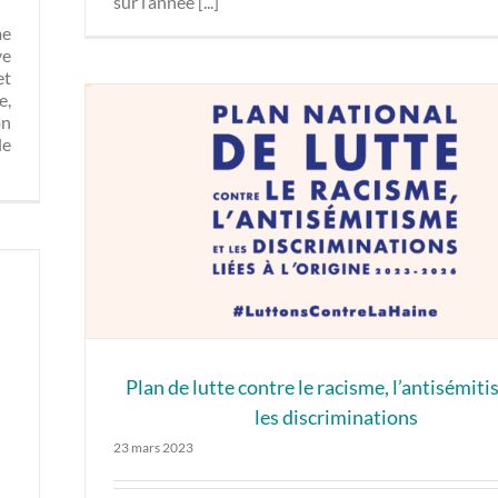
sur l’année [...]
me
ve
et
e,
on
le
Plan de lutte contre le racisme, l’antisémiti
les discriminations
23 mars 2023