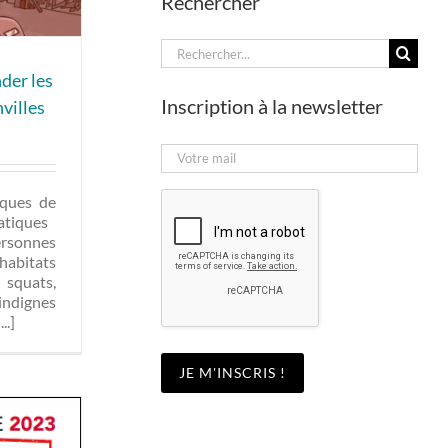
Rechercher
Rechercher:
der les
Inscription à la newsletter
villes
iques de
ratiques
ersonnes
habitats
squats,
 indignes
..]