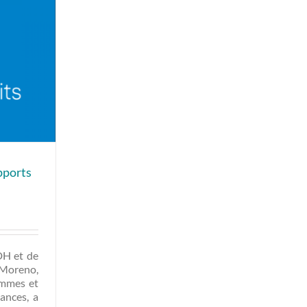
pports
DH et de
 Moreno,
femmes et
hances, a