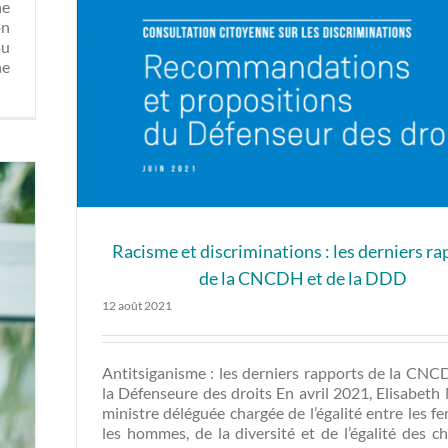
ne
on
au
ne
Racisme et discriminations : les derniers ra
de la CNCDH et de la DDD
12 août 2021
Antitsiganisme : les derniers rapports de la CNC
la Défenseure des droits En avril 2021, Elisabeth
ministre déléguée chargée de l’égalité entre les 
les hommes, de la diversité et de l’égalité des c