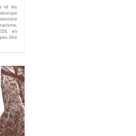
e et les
omeurope
ministre
racisme,
2026, en
peu dire