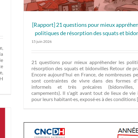
[Rapport] 21 questions pour mieux appréhen
politiques de résorption des squats et bidon
15 juin 2026
e,
la
de
21 questions pour mieux appréhender les polit
te
résorption des squats et bidonvilles Retour de p
e,
Encore aujourd'hui en France, de nombreuses p
DH
sont contraintes de vivre dans des formes d'
informels et très précaires (bidonvilles, 
campements). Il s'agit avant tout de lieux de vie
pour leurs habitant·es, exposé·es à des conditions [.