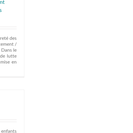
ent
s
vreté des
tement /
9 Dans le
de lutte
 mise en
 enfants