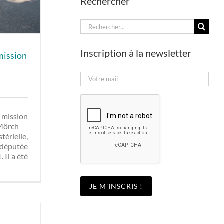
Rechercher
Rechercher:
Inscription à la newsletter
 mission
 mission
ne Mörch
térielle,
a députée
 Il a été