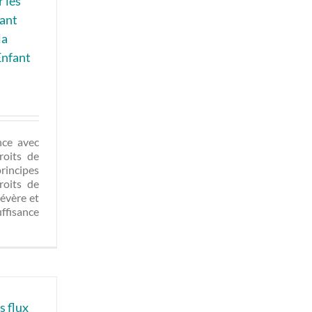
 les
fant
la
Enfant
nce avec
roits de
principes
roits de
sévère et
fisance
s flux