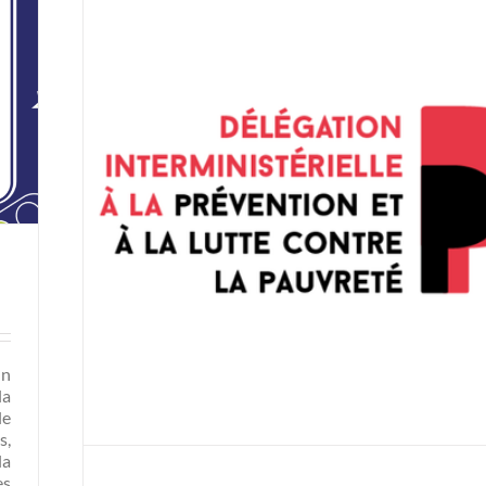
un
la
le
s,
la
es