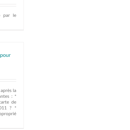
é par le
 pour
 après la
ntes : *
carte de
011 ? *
pproprié