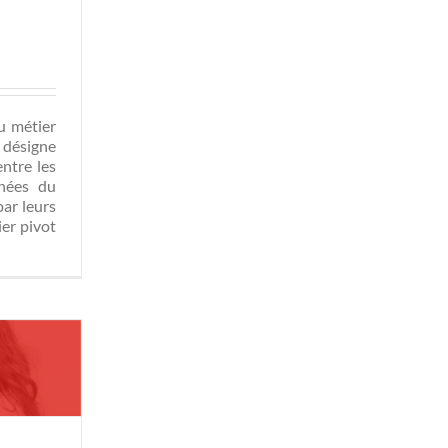
u métier
 désigne
entre les
gnées du
par leurs
er pivot