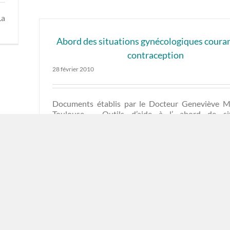
La
Abord des situations gynécologiques couran
contraception
28 février 2010
Documents établis par le Docteur Geneviève 
Toulouse – Outils d’aide à l’ abord de sit
génycologiques courantes parmi les populat
maîtrisant pas le français écrit – Schémas explicat
contraception – Plaquette santé des fe
contraception […]