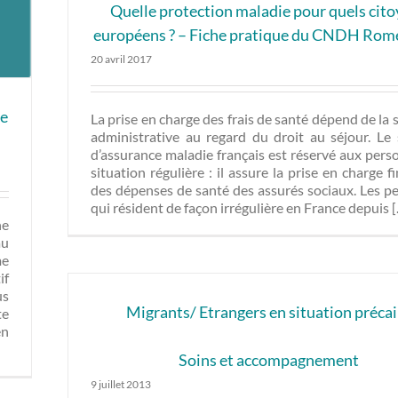
Quelle protection maladie pour quels cit
européens ? – Fiche pratique du CNDH Ro
20 avril 2017
ie
La prise en charge des frais de santé dépend de la 
administrative au regard du droit au séjour. Le
d’assurance maladie français est réservé aux pers
situation régulière : il assure la prise en charge f
des dépenses de santé des assurés sociaux. Les p
qui résident de façon irrégulière en France depuis [..
ne
au
me
if
us
Migrants/ Etrangers en situation précai
te
en
Soins et accompagnement
9 juillet 2013