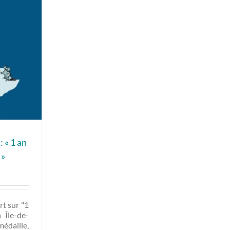
: « 1 an
 »
rt sur "1
 Île-de-
médaille,