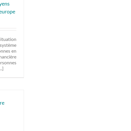
oyens
meurope
situation
 système
onnes en
inancière
ersonnes
.]
re