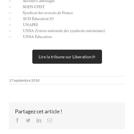
– Secours Catholique
– SGEN-CFDT
– Syndicat des avocats de France
– SUD Éducation 93
– UNAPEI
– UNSA (Union nationale des syndicats autonomes)
– UNSA Education
Lire la tribune sur Liberation.fr
17 septembre 2018
Partagez cet article !
Facebook
Twitter
LinkedIn
Email