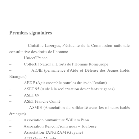
Premiers signataires
–
Christine Lazerges, Présidente de la Commission nationale
consultative des droits de l’homme
– Unicef France
– Collectif National Droits de l’Homme Romeurope
– ADJIE (permanence d’Aide et Défense des Jeunes Isolés
Etrangers)
– AEDE (Agir ensemble pour les droits de l’enfant)
– ASET 95 (Aide à la scolarisation des enfants tsiganes)
– ASET 69
– ASET Franche Comté
– ASMIE (Association de solidarité avec les mineurs isolés
étrangers)
– Association humanitaire William Penn
– Association Rencont’roms nous – Toulouse
– Association TANGRAM (Guyane)
– ATD Quart Monde