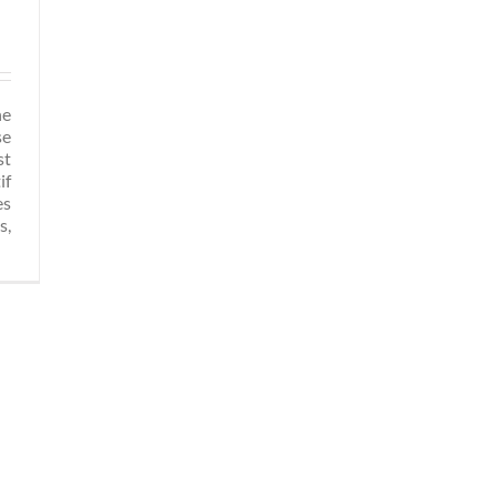
ne
se
st
if
es
s,