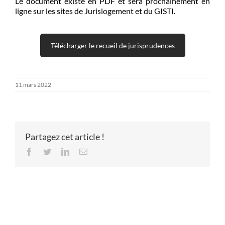
Le document existe en PDF et sera prochainement en
ligne sur les sites de
Jurislogement
et du
GISTI
.
Télécharger le recueil de jurisprudences
11 mars 2022
Partagez cet article !
Facebook
Twitter
LinkedIn
Email