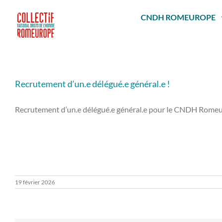
Passer
au
CNDH ROMEUROPE
contenu
Recrutement d’un.e délégué.e général.e !
Recrutement d’un.e délégué.e général.e pour le CNDH Rome
19 février 2026