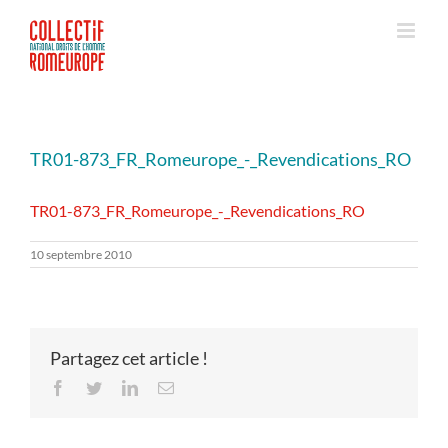
Passer
au
contenu
TR01-873_FR_Romeurope_-_Revendications_RO
TR01-873_FR_Romeurope_-_Revendications_RO
10 septembre 2010
Partagez cet article !
Facebook
Twitter
LinkedIn
Email