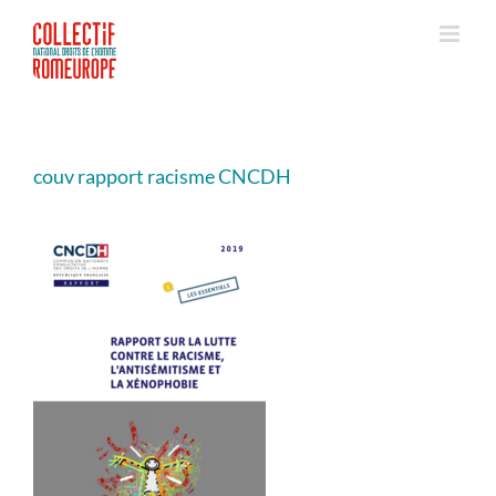
Passer
au
contenu
couv rapport racisme CNCDH