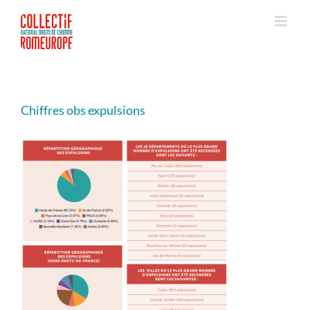
Passer
au
contenu
Chiffres obs expulsions