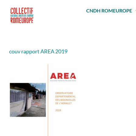
Passer
au
CNDH ROMEUROPE
contenu
couv rapport AREA 2019