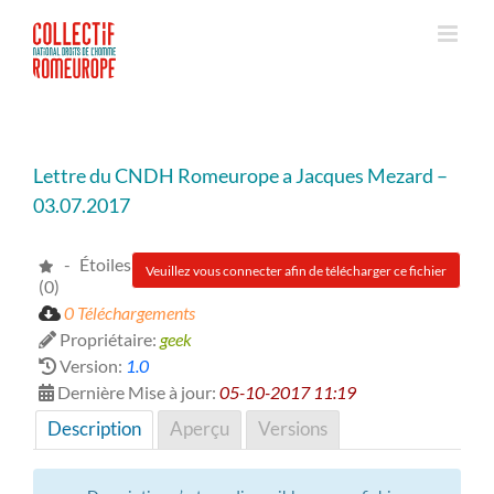
Passer
au
contenu
Lettre du CNDH Romeurope a Jacques Mezard –
03.07.2017
- Étoiles
Veuillez vous connecter afin de télécharger ce fichier
(0)
0 Téléchargements
Propriétaire:
geek
Version:
1.0
Dernière Mise à jour:
05-10-2017 11:19
Description
Aperçu
Versions