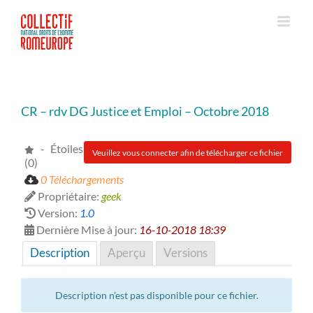
Passer
au
contenu
CR – rdv DG Justice et Emploi – Octobre 2018
- Étoiles
Veuillez vous connecter afin de télécharger ce fichier
(0)
0 Téléchargements
Propriétaire:
geek
Version:
1.0
Dernière Mise à jour:
16-10-2018 18:39
Description
Aperçu
Versions
Description n’est pas disponible pour ce fichier.