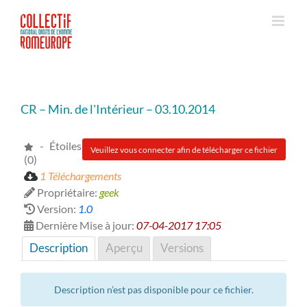
Passer
au
contenu
CR – Min. de l'Intérieur – 03.10.2014
- Étoiles
Veuillez vous connecter afin de télécharger ce fichier
(0)
1 Téléchargements
Propriétaire:
geek
Version:
1.0
Dernière Mise à jour:
07-04-2017 17:05
Description
Aperçu
Versions
Description n’est pas disponible pour ce fichier.