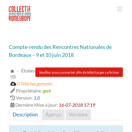
Passer
au
contenu
Compte-rendu des Rencontres Nationales de
Bordeaux – 9 et 10 juin 2018
- Étoiles
Veuillez vous connecter afin de télécharger ce fichier
(0)
0 Téléchargements
Propriétaire:
geek
Version:
1.0
Dernière Mise à jour:
16-07-2018 17:19
Description
Aperçu
Versions