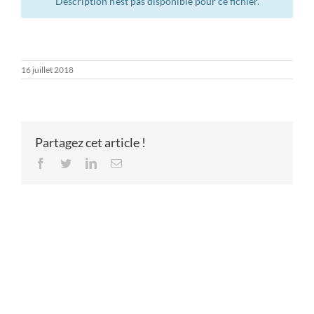
Description n’est pas disponible pour ce fichier.
16 juillet 2018
Partagez cet article !
Facebook
Twitter
LinkedIn
Email