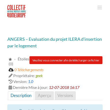
Passer
au
contenu
ANGERS – Evaluation du projet ILERA d'insertion
par le logement
- Étoiles
Veuillez vous connecter afin de télécharger ce fichier
(0)
0 Téléchargements
Propriétaire:
geek
Version:
1.0
Dernière Mise à jour:
12-07-2018 16:17
Description
Aperçu
Versions