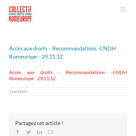
Passer
au
contenu
Accès aux droits – Recommandations -CNDH
Romeurope – 29.11.12
Accès aux droits - Recommandations -CNDH
Romeurope - 29.11.12
7 avril 2017
Partagez cet article !
Facebook
Twitter
LinkedIn
Email