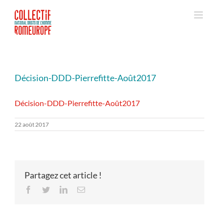
Passer
au
contenu
Décision-DDD-Pierrefitte-Août2017
Décision-DDD-Pierrefitte-Août2017
22 août 2017
Partagez cet article !
Facebook
Twitter
LinkedIn
Email