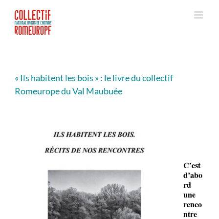
Passer
au
contenu
« Ils habitent les bois » : le livre du collectif
Romeurope du Val Maubuée
C’est
d’abo
rd
une
renco
ntre