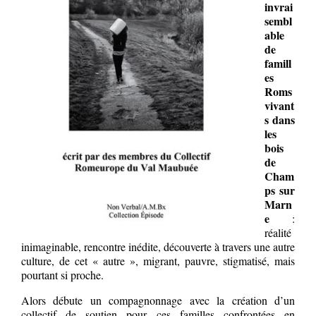
invrai
sembl
able
de
famill
es
Roms
vivant
s dans
les
bois
de
Cham
ps sur
Marn
e
:
réalité
inimaginable, rencontre inédite, découverte à travers une autre
culture, de cet « autre », migrant, pauvre, stigmatisé, mais
pourtant si proche.
Alors débute un compagnonnage avec la création d’un
collectif de soutien pour ces familles confrontées en