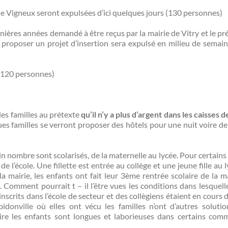
de Vigneux seront expulsées d’ici quelques jours (130 personnes)
nières années demandé à être reçus par la mairie de Vitry et le pré
 proposer un projet d’insertion sera expulsé en milieu de semai
 (120 personnes)
des familles au prétexte
qu’il n’y a plus d’argent dans les caisses d
es familles se verront proposer des hôtels pour une nuit voire d
tain nombre sont scolarisés, de la maternelle au lycée. Pour certai
 l’école. Une fillette est entrée au collège et une jeune fille au 
a mairie, les enfants ont fait leur 3ème rentrée scolaire de la m
. Comment pourrait t – il l’être vues les conditions dans lesquelle
nscrits dans l’école de secteur et des collègiens étaient en cours d
donville où elles ont vécu les familles n’ont d’autres soluti
rire les enfants sont longues et laborieuses dans certains com