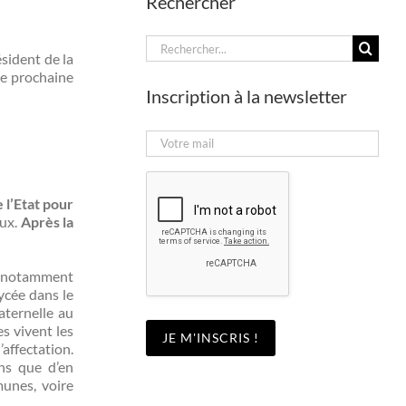
Rechercher
Rechercher:
sident de la
ne prochaine
Inscription à la newsletter
e l’Etat pour
eux.
Après la
ns notamment
lycée dans le
aternelle au
s vivent les
’affectation.
ons que d’en
munes, voire