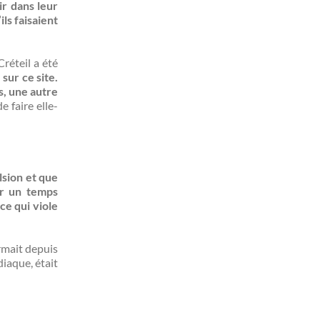
ir dans leur
ls faisaient
Créteil a été
 sur ce site.
s, une autre
e faire elle-
lsion et que
ur un temps
ce qui viole
rmait depuis
iaque, était