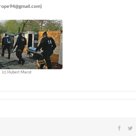
urope94@gmail.com)
(c) Hubert Marot
Facebo
T