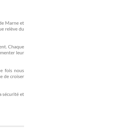
 de Marne et
ue relève du
ment. Chaque
gmenter leur
le fois nous
e de croiser
 sécurité et