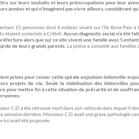
itry sur leurs souhaits et leurs préoccupations pour l
eur
aven
ieurs années et qui n’imaginent pas vivre ailleurs,
considérant qu’i
sentant 15 personnes dont 8 enfants vivant sur l’Ile Brise Pain à 
ts étaient scolarisés à Créteil.
Aucun diagnostic social n’a été fait
 préfecture alors que sur ce site vivent une famille avec 5 enfant
garde de leurs grands parents.
La police a conseillé aux familles d
oient prises pour cesser cette spirale expulsion-bidonville-expu
rs projets de vie. Seule la stabilisation des bidonvilles po
ce pour mettre fin à cette situation de précarité et de souffran
ersonnes.
eur C.D a été retrouvé mort dans son véhicule dans lequel il do
la semaine dernière. Monsieur C.D avait une grave pathologie card
e lui avait été proposée.