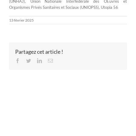
(UNHAJ), Union Nationale Interfédérale des OEuvres et
Organismes Privés Sanitaires et Sociaux (UNIOPSS), Utopia 56
13 février 2025
Partagez cet article !
Facebook
Twitter
LinkedIn
Email