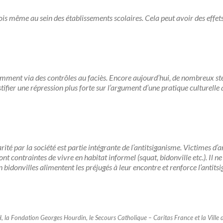
ois même au sein des établissements scolaires. Cela peut avoir des effets
amment via des contrôles au faciès. Encore aujourd’hui, de nombreux sté
tifier une répression plus forte sur l’argument d’une pratique culturelle q
écarité par la société est partie intégrante de l’antitsiganisme. Victimes d
t contraintes de vivre en habitat informel (squat, bidonville etc.). Il ne
 bidonvilles alimentent les préjugés à leur encontre et renforce l’antits
, la
Fondation Georges Hourdin, le S
ecours Catholique – Caritas France et la
Ville 