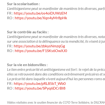
Sur la scolarisation :
L’antitsiganisme peut se manifester de manières très diverses, parf
FR :
https://youtu.be/os4oiDUWzEM
RO :
https://youtu.be/Xqn4yMr8pHk
Sur le contrôle au faciès :
L’antitsiganisme peut se manifester de manières très diverses, not
sur une association à la délinquance ou la mendicité, ils visent à jus
FR :
https://youtu.be/zbkysNmzqGg
RO :
https://youtu.be/F1SKs6OwXJ0
Sur la vie en bidonvilles :
Le lien entre précarité et antitsiganisme est fort : le rejet de la pr
elles se retrouvent dans des conditions extrêmement précaires et son
La précarité dans laquelle vivent aujourd’hui les personnes roms en
FR :
https://youtu.be/pRL85bT_Wb0
RO :
https://youtu.be/SPyq6DCrBI8
Vidéos réalisées avec le soutien financier du
CCFD Terre Solidaire, la
DILCRAH