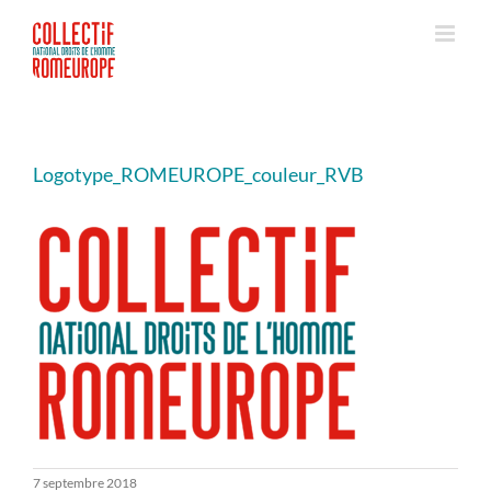
Passer
au
contenu
Logotype_ROMEUROPE_couleur_RVB
7 septembre 2018