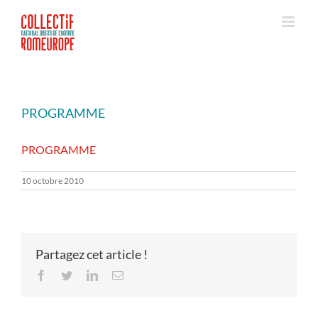
Passer
au
contenu
PROGRAMME
PROGRAMME
10 octobre 2010
Partagez cet article !
Facebook
Twitter
LinkedIn
Email