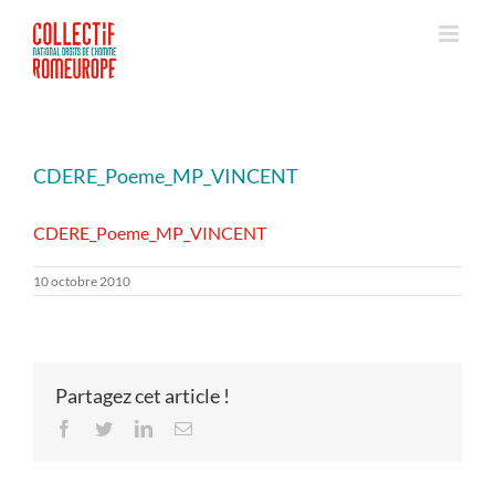
Passer
au
contenu
CDERE_Poeme_MP_VINCENT
CDERE_Poeme_MP_VINCENT
10 octobre 2010
Partagez cet article !
Facebook
Twitter
LinkedIn
Email