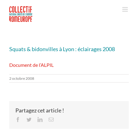
Passer
au
contenu
Squats & bidonvilles à Lyon : éclairages 2008
Document de l’ALPIL
2 octobre 2008
Partagez cet article !
Facebook
Twitter
LinkedIn
Email