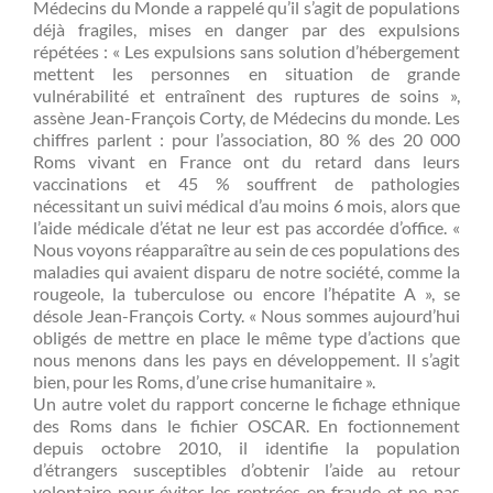
Médecins du Monde a rappelé qu’il s’agit de populations
déjà fragiles, mises en danger par des expulsions
répétées : « Les expulsions sans solution d’hébergement
mettent les personnes en situation de grande
vulnérabilité et entraînent des ruptures de soins »,
assène Jean-François Corty, de Médecins du monde. Les
chiffres parlent : pour l’association, 80 % des 20 000
Roms vivant en France ont du retard dans leurs
vaccinations et 45 % souffrent de pathologies
nécessitant un suivi médical d’au moins 6 mois, alors que
l’aide médicale d’état ne leur est pas accordée d’office. «
Nous voyons réapparaître au sein de ces populations des
maladies qui avaient disparu de notre société, comme la
rougeole, la tuberculose ou encore l’hépatite A », se
désole Jean-François Corty. « Nous sommes aujourd’hui
obligés de mettre en place le même type d’actions que
nous menons dans les pays en développement. Il s’agit
bien, pour les Roms, d’une crise humanitaire ».
Un autre volet du rapport concerne le fichage ethnique
des Roms dans le fichier OSCAR. En foctionnement
depuis octobre 2010, il identifie la population
d’étrangers susceptibles d’obtenir l’aide au retour
volontaire pour éviter les rentrées en fraude et ne pas