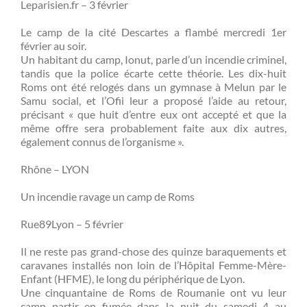
Leparisien.fr – 3 février
Le camp de la cité Descartes a flambé mercredi 1er
février au soir.
Un habitant du camp, Ionut, parle d’un incendie criminel,
tandis que la police écarte cette théorie. Les dix-huit
Roms ont été relogés dans un gymnase à Melun par le
Samu social, et l’Ofii leur a proposé l’aide au retour,
précisant « que huit d’entre eux ont accepté et que la
même offre sera probablement faite aux dix autres,
également connus de l’organisme ».
Rhône – LYON
Un incendie ravage un camp de Roms
Rue89Lyon – 5 février
Il ne reste pas grand-chose des quinze baraquements et
caravanes installés non loin de l’Hôpital Femme-Mère-
Enfant (HFME), le long du périphérique de Lyon.
Une cinquantaine de Roms de Roumanie ont vu leur
camp partir en fumée dans la nuit du samedi 4 au