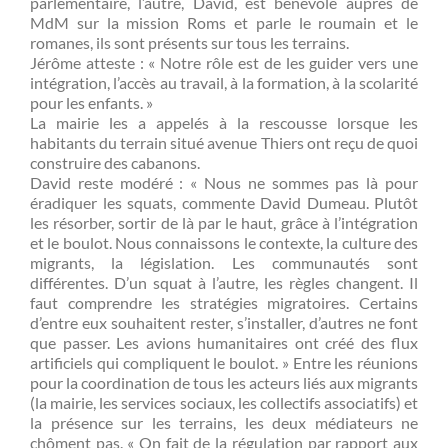
parlementaire, l’autre, David, est bénévole auprès de
MdM sur la mission Roms et parle le roumain et le
romanes, ils sont présents sur tous les terrains.
Jérôme atteste : « Notre rôle est de les guider vers une
intégration, l’accès au travail, à la formation, à la scolarité
pour les enfants. »
La mairie les a appelés à la rescousse lorsque les
habitants du terrain situé avenue Thiers ont reçu de quoi
construire des cabanons.
David reste modéré : « Nous ne sommes pas là pour
éradiquer les squats, commente David Dumeau. Plutôt
les résorber, sortir de là par le haut, grâce à l’intégration
et le boulot. Nous connaissons le contexte, la culture des
migrants, la législation. Les communautés sont
différentes. D’un squat à l’autre, les règles changent. Il
faut comprendre les stratégies migratoires. Certains
d’entre eux souhaitent rester, s’installer, d’autres ne font
que passer. Les avions humanitaires ont créé des flux
artificiels qui compliquent le boulot. » Entre les réunions
pour la coordination de tous les acteurs liés aux migrants
(la mairie, les services sociaux, les collectifs associatifs) et
la présence sur les terrains, les deux médiateurs ne
chôment pas. « On fait de la régulation par rapport aux