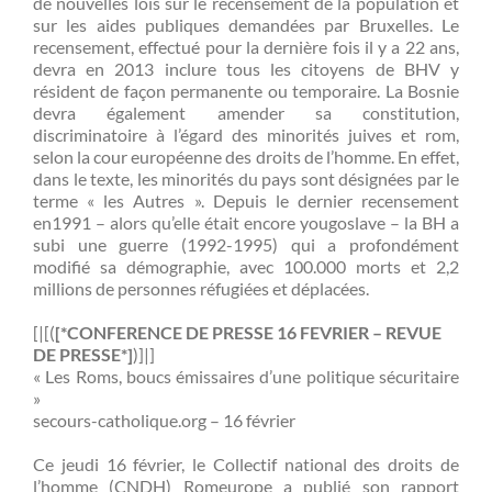
de nouvelles lois sur le recensement de la population et
sur les aides publiques demandées par Bruxelles. Le
recensement, effectué pour la dernière fois il y a 22 ans,
devra en 2013 inclure tous les citoyens de BHV y
résident de façon permanente ou temporaire. La Bosnie
devra également amender sa constitution,
discriminatoire à l’égard des minorités juives et rom,
selon la cour européenne des droits de l’homme. En effet,
dans le texte, les minorités du pays sont désignées par le
terme « les Autres ». Depuis le dernier recensement
en1991 – alors qu’elle était encore yougoslave – la BH a
subi une guerre (1992-1995) qui a profondément
modifié sa démographie, avec 100.000 morts et 2,2
millions de personnes réfugiées et déplacées.
[|[(
[*CONFERENCE DE PRESSE 16 FEVRIER – REVUE
DE PRESSE*]
)]|]
« Les Roms, boucs émissaires d’une politique sécuritaire
»
secours-catholique.org – 16 février
Ce jeudi 16 février, le Collectif national des droits de
l’homme (CNDH) Romeurope a publié son rapport