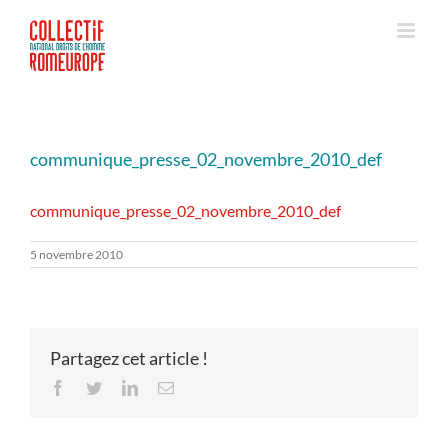
Passer
au
contenu
communique_presse_02_novembre_2010_def
communique_presse_02_novembre_2010_def
5 novembre 2010
Partagez cet article !
Facebook
Twitter
LinkedIn
Email