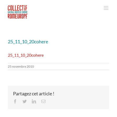
Passer
au
contenu
25_11_10_20cohere
25_11_10_20cohere
25 novembre 2010
Partagez cet article !
Facebook
Twitter
LinkedIn
Email