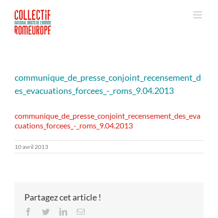
Passer
au
contenu
communique_de_presse_conjoint_recensement_d
es_evacuations_forcees_-_roms_9.04.2013
communique_de_presse_conjoint_recensement_des_eva
cuations_forcees_-_roms_9.04.2013
10 avril 2013
Partagez cet article !
Facebook
Twitter
LinkedIn
Email