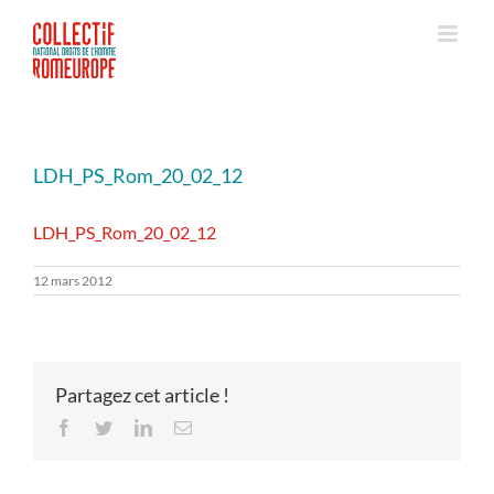
Passer
au
contenu
LDH_PS_Rom_20_02_12
LDH_PS_Rom_20_02_12
12 mars 2012
Partagez cet article !
Facebook
Twitter
LinkedIn
Email