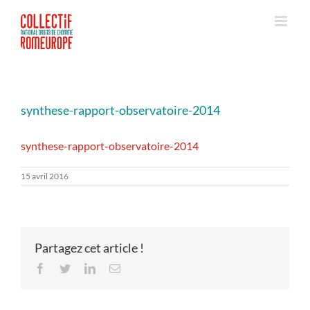
Passer
au
contenu
synthese-rapport-observatoire-2014
synthese-rapport-observatoire-2014
15 avril 2016
Partagez cet article !
Facebook
Twitter
LinkedIn
Email