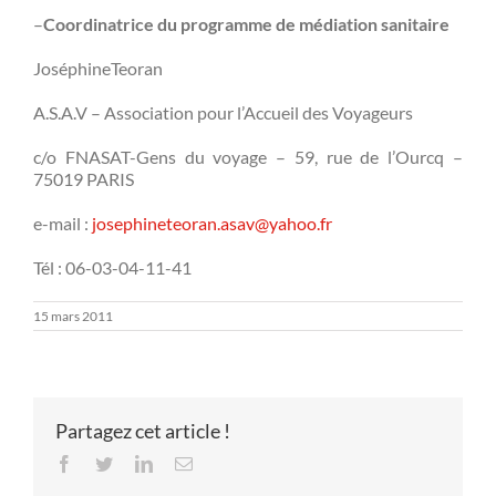
–
Coordinatrice du programme de médiation sanitaire
JoséphineTeoran
A.S.A.V – Association pour l’Accueil des Voyageurs
c/o FNASAT-Gens du voyage – 59, rue de l’Ourcq –
75019 PARIS
e-mail :
josephineteoran.asav@yahoo.fr
Tél : 06-03-04-11-41
15 mars 2011
Partagez cet article !
Facebook
Twitter
LinkedIn
Email