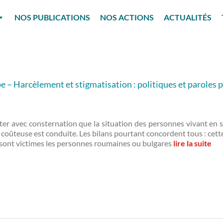
NOS PUBLICATIONS
NOS ACTIONS
ACTUALITÉS
arcèlement et stigmatisation : politiques et paroles pu
r avec consternation que la situation des personnes vivant en squ
t coûteuse est conduite. Les bilans pourtant concordent tous : cette
ont victimes les personnes roumaines ou bulgares
lire la suite