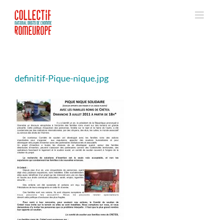
Passer
au
contenu
definitif-Pique-nique.jpg