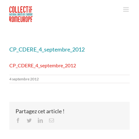
Passer
au
contenu
CP_CDERE_4_septembre_2012
CP_CDERE_4_septembre_2012
4 septembre 2012
Partagez cet article !
Facebook
Twitter
LinkedIn
Email