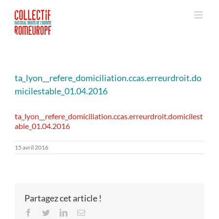
Passer
au
contenu
ta_lyon__refere_domiciliation.ccas.erreurdroit.do
micilestable_01.04.2016
ta_lyon__refere_domiciliation.ccas.erreurdroit.domicilest
able_01.04.2016
15 avril 2016
Partagez cet article !
Facebook
Twitter
LinkedIn
Email