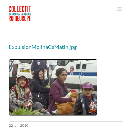
Passer
au
contenu
ExpulsionMolinaCeMatin.jpg
22 juin 2010