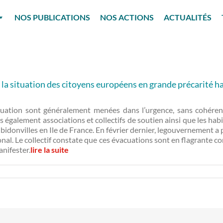
NOS PUBLICATIONS
NOS ACTIONS
ACTUALITÉS
 la situation des citoyens européens en grande précarité ha
vacuation sont généralement menées dans l’urgence, sans cohéren
ais également associations et collectifs de soutien ainsi que les h
s bidonvilles en Ile de France. En février dernier, legouvernement
tional. Le collectif constate que ces évacuations sont en flagrante
anifester.
lire la suite