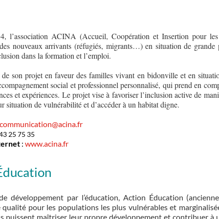
4, l’association ACINA (Accueil, Coopération et Insertion pour le
des nouveaux arrivants (réfugiés, migrants…) en situation de grande pr
clusion dans la formation et l’emploi.
 de son projet en faveur des familles vivant en bidonville et en situ
compagnement social et professionnel personnalisé, qui prend en compte
ces et expériences. Le projet vise à favoriser l’inclusion active de mani
eur situation de vulnérabilité et d’accéder à un habitat digne.
communication@acina.fr
 43 25 75 35
ternet
:
www.acina.fr
Éducation
de développement par l’éducation, Action Éducation (ancienne
qualité pour les populations les plus vulnérables et marginalisées,
us puissent maîtriser leur propre développement et contribuer à