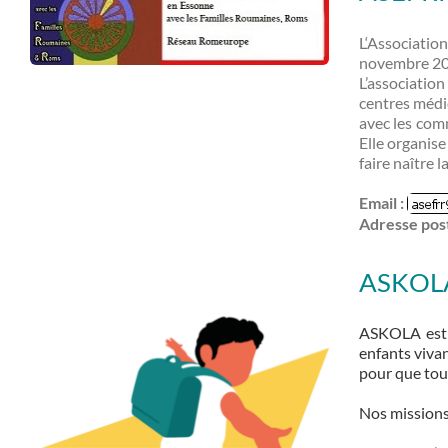
L‘Associatio
novembre 2007
L’associatio
centres médic
avec les comm
Elle organise
faire naître la
Email :
Adresse pos
ASKOL
ASKOLA est u
enfants vivan
pour que tous
Nos missions