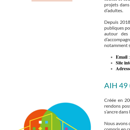
projets dans
d’adultes.
Depuis 2018,
publiques pou
autour des 
d’accompagne
notamment su
Email
:
Site in
Adresse
AIH 49 
Créée en 200
rendons poss
s’ancre dans 
Nous avons dé
compris en c