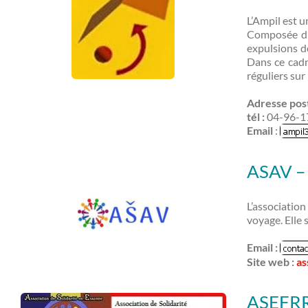
L’Ampil est u
Composée d’u
expulsions do
Dans ce cadr
réguliers sur 
Adresse pos
tél :
04-96-1
Email
:
ASAV – 
L’associatio
voyage. Elle 
Email :
Site web :
as
ASEFRR 