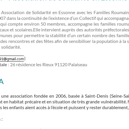
n Association de Solidarité en Essonne avec les Familles Roumai
 dans la continuité de l’existence d’un Collectif qui accompagnait
n qui compte environ 50 membres, accompagne les familles rouma
aux et scolaires.Elle intervient auprès des autorités préfectorales 
unes pour permettre la stabilité d’un certain nombre des familles
 des rencontres et des fêtes afin de sensibiliser la population à la s
 solidarité.
tale
: 26 résidence les Rieux 91120 Palaiseau
A
ne association fondée en 2006, basée à Saint-Denis (Seine-Saint
t en habitat précaire et en situation de très grande vulnérabilit
 les enfants aient accès à l’école et puissent y rester durablement, f
 :