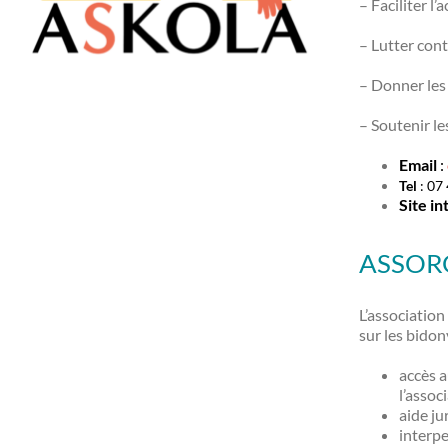
– Faciliter l’
– Lutter cont
– Donner les
– Soutenir le
Email
:
Tel
: 07
Site in
ASSOR
L’associatio
sur les bidon
accès a
l’assoc
aide ju
interpe