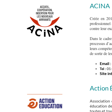
ACINA
Créée en 201
professionnel 
contre leur ex
Dans le cadre
processus d’ac
leurs compéten
de sortir de l
Email
:
Tel
: 01
Site in
Action 
Association 
éducation de 
toutes et to