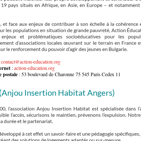
 19 pays situés en Afrique, en Asie, en Europe – et notamment 
 et face aux enjeux de contribuer à son échelle à la cohérence et
r les populations en situation de grande pauvreté, Action Éducati
enjeux et problématiques socioéducatives pour les popul
ment d’associations locales œuvrant sur le terrain en France
r le renforcement du pouvoir d’agir des jeunes en Bulgarie.
contact@action-education.org
ternet
:
action-education.org
 postale
: 53 boulevard de Charonne 75 545 Paris Cedex 11
(Anjou Insertion Habitat Angers)
0, l’association Anjou Insertion Habitat est spécialisée dans 
ible l’accès, sécurisons le maintien, prévenons l’expulsion. Notr
la durée et le partenariat.
veloppé à cet effet un savoir-faire et une pédagogie spécifiques,
réant des solutions de logements adaptés ou sur-mesure.