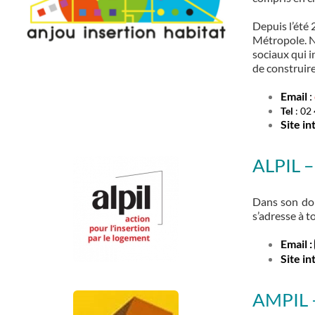
Depuis l’été 
Métropole. No
sociaux qui i
de construire
Email
:
Tel
: 02
Site in
ALPIL – 
Dans son dom
s’adresse à 
Email :
Site in
AMPIL –