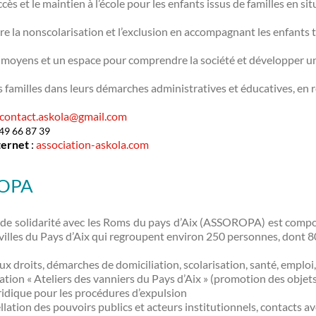
accès et le maintien à l’école pour les enfants issus de familles en si
re la nonscolarisation et l’exclusion en accompagnant les enfants t
 moyens et un espace pour comprendre la société et développer un 
s familles dans leurs démarches administratives et éducatives, en ren
contact.askola@gmail.com
 49 66 87 39
ternet
:
association-askola.com
OPA
n de solidarité avec les Roms du pays d’Aix (ASSOROPA) est compos
villes du Pays d’Aix qui regroupent environ 250 personnes, dont 80 e
ux droits, démarches de domiciliation, scolarisation, santé, emploi, e
iation « Ateliers des vanniers du Pays d’Aix » (promotion des objet
ridique pour les procédures d’expulsion
llation des pouvoirs publics et acteurs institutionnels, contacts a