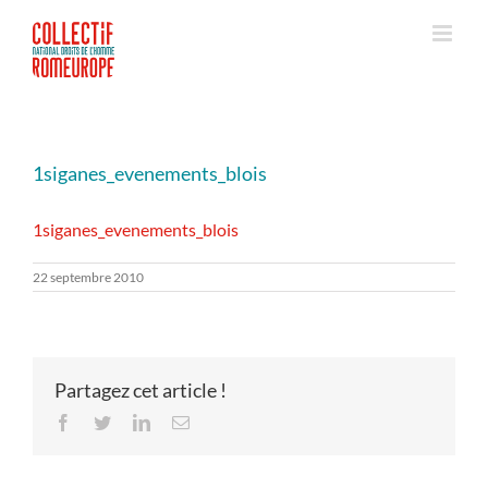
Passer
au
contenu
1siganes_evenements_blois
1siganes_evenements_blois
22 septembre 2010
Partagez cet article !
Facebook
Twitter
LinkedIn
Email