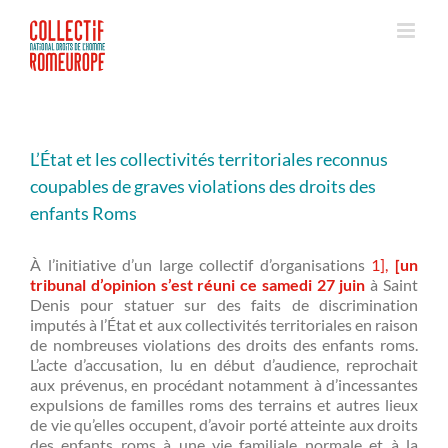
Passer
au
contenu
L’État et les collectivités territoriales reconnus
coupables de graves violations des droits des
enfants Roms
À l’initiative d’un large collectif d’organisations
1],
[un
tribunal d’opinion s’est réuni ce samedi 27 juin
à Saint
Denis pour statuer sur des faits de discrimination
imputés à l’État et aux collectivités territoriales en raison
de nombreuses violations des droits des enfants roms.
L’acte d’accusation, lu en début d’audience, reprochait
aux prévenus, en procédant notamment à d’incessantes
expulsions de familles roms des terrains et autres lieux
de vie qu’elles occupent, d’avoir porté atteinte aux droits
des enfants roms à une vie familiale normale et à la