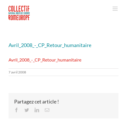
Passer
au
contenu
Avril_2008_-_CP_Retour_humanitaire
Avril_2008_-_CP_Retour_humanitaire
7 avril 2008
Partagez cet article !
Facebook
Twitter
LinkedIn
Email