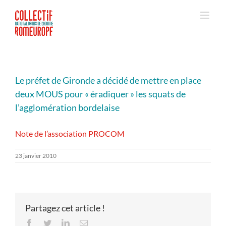
Passer
au
contenu
Le préfet de Gironde a décidé de mettre en place
deux MOUS pour « éradiquer » les squats de
l’agglomération bordelaise
Note de l’association PROCOM
23 janvier 2010
Partagez cet article !
Facebook
Twitter
LinkedIn
Email