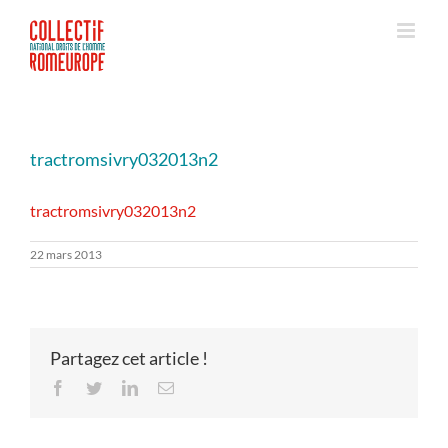
Passer
au
contenu
tractromsivry032013n2
tractromsivry032013n2
22 mars 2013
Partagez cet article !
Facebook
Twitter
LinkedIn
Email