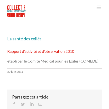
Passer
au
contenu
La santé des exilés
Rapport d’activité et d’observation 2010
établi par le Comité Médical pour les Exilés (COMEDE)
27 juin 2011
Partagez cet article !
Facebook
Twitter
LinkedIn
Email