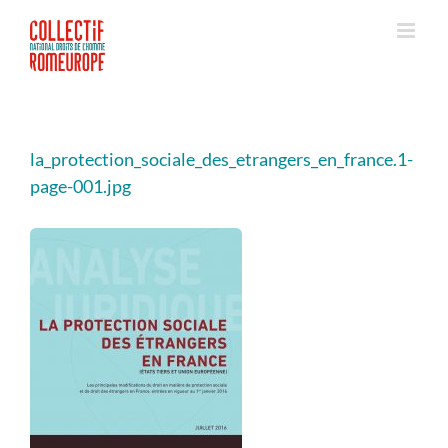
Passer
au
contenu
la_protection_sociale_des_etrangers_en_france.1-
page-001.jpg