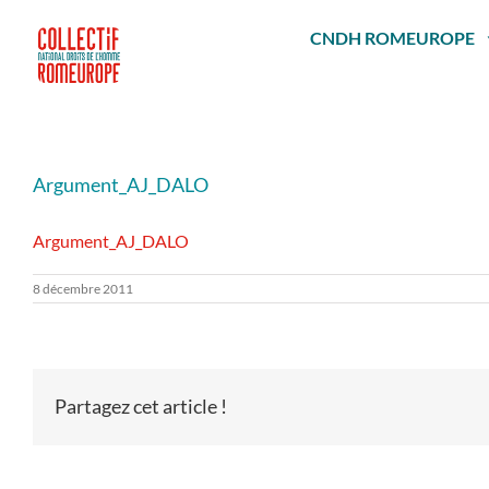
Passer
au
CNDH ROMEUROPE
contenu
Argument_AJ_DALO
Argument_AJ_DALO
8 décembre 2011
Partagez cet article !