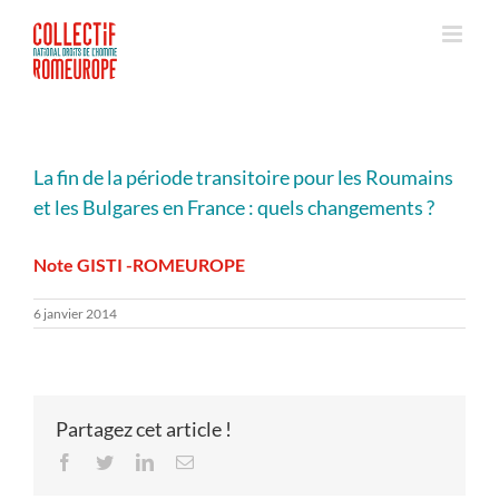
Passer
au
contenu
La fin de la période transitoire pour les Roumains
et les Bulgares en France : quels changements ?
Note GISTI -ROMEUROPE
6 janvier 2014
Partagez cet article !
Facebook
Twitter
LinkedIn
Email