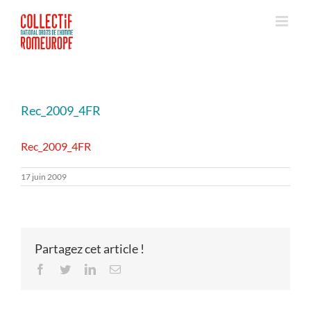
Passer
au
contenu
Rec_2009_4FR
Rec_2009_4FR
17 juin 2009
Partagez cet article !
Facebook
Twitter
LinkedIn
Email